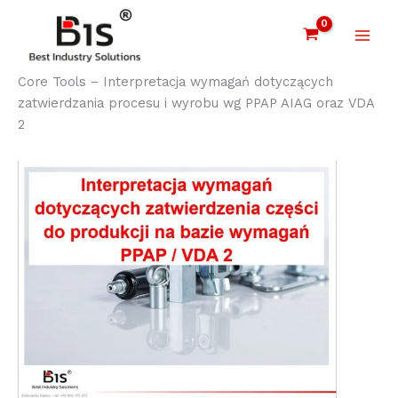
Przejdź
Przejdź
Przejdź
do
do
do
treści
nawigacji
treści
Core Tools – Interpretacja wymagań dotyczących
zatwierdzania procesu i wyrobu wg PPAP AIAG oraz VDA
2