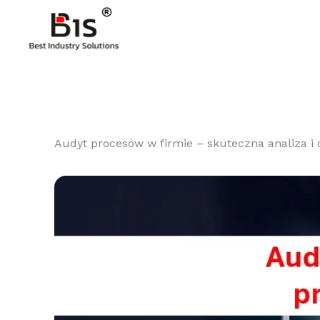
Przejdź
Przejdź
Przejdź
do
do
do
treści
nawigacji
treści
Audyt procesów w firmie – skuteczna analiza i 