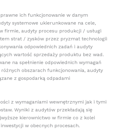
oprawne ich funkcjonowanie w danym
audyty systemowe ukierunkowane na cele,
w firmie, audyty procesu produkcji / usługi
em strat / zysków przez pryzmat technologii
ykonywania odpowiednich zadań i audyty
jących wartość sprzedaży produktu bez wad.
wane na spełnienie odpowiednich wymagań
 różnych obszarach funkcjonowania, audyty
iązane z gospodarką odpadami
ości z wymaganiami wewnętrznymi jak i tymi
taw. Wyniki z audytów przekładają się
jwyższe kierownictwo w firmie co z kolei
nwestycji w obecnych procesach.