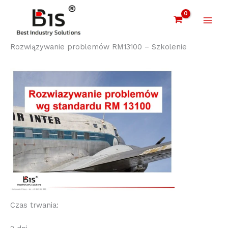
Przejdź
Przejdź
Przejdź
do
do
do
treści
nawigacji
treści
Rozwiązywanie problemów RM13100 – Szkolenie
Czas trwania: